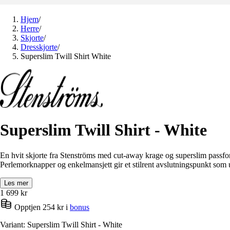
Hjem
/
Herre
/
Skjorte
/
Dresskjorte
/
Superslim Twill Shirt White
Superslim Twill Shirt - White
En hvit skjorte fra Stenströms med cut-away krage og superslim passfor
Perlemorknapper og enkelmansjett gir et stilrent avslutningspunkt som un
Les mer
1 699
kr
Opptjen 254 kr i
bonus
Variant: Superslim Twill Shirt - White