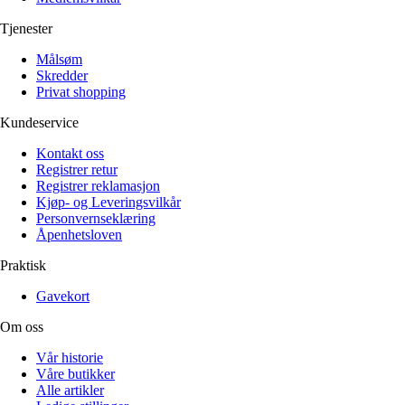
Tjenester
Målsøm
Skredder
Privat shopping
Kundeservice
Kontakt oss
Registrer retur
Registrer reklamasjon
Kjøp- og Leveringsvilkår
Personvernseklæring
Åpenhetsloven
Praktisk
Gavekort
Om oss
Vår historie
Våre butikker
Alle artikler