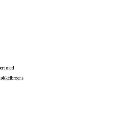
nert med
 nøkkelbroens