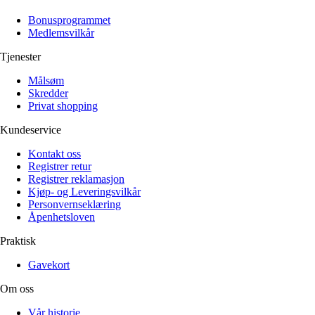
Alle artikler
Alle artikler
Klær
Klær
Bonusprogrammet
Reise
Reise
Medlemsvilkår
Informasjon
Informasjon
Tilbehør
Tilbehør
Tjenester
Tips og triks
Tips og triks
Målsøm
Målsøm
Lukk
Skredder
Privat shopping
Lukk
Kundeservice
Kontakt oss
Registrer retur
Registrer reklamasjon
Kjøp- og Leveringsvilkår
Personvernseklæring
Åpenhetsloven
Praktisk
Gavekort
Om oss
Vår historie