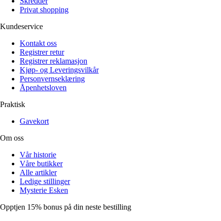
Skredder
Privat shopping
Kundeservice
Kontakt oss
Registrer retur
Registrer reklamasjon
Kjøp- og Leveringsvilkår
Personvernseklæring
Åpenhetsloven
Praktisk
Gavekort
Om oss
Vår historie
Våre butikker
Alle artikler
Ledige stillinger
Mysterie Esken
Opptjen 15% bonus på din neste bestilling