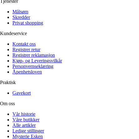
Tjenester
Målsøm
Skredder
Privat shopping
Kundeservice
Kontakt oss
Registrer retur
Registrer reklamasjon
Kjøp- og Leveringsvilkår
Personvernseklæring
Åpenhetsloven
Praktisk
Gavekort
Om oss
Vår historie
Våre butikker
Alle artikler
Ledige stillinger
Mysterie Esken