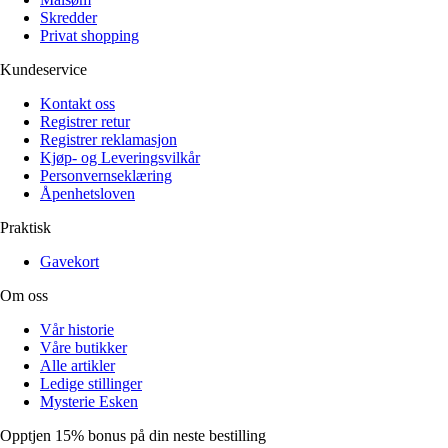
Skredder
Privat shopping
Kundeservice
Kontakt oss
Registrer retur
Registrer reklamasjon
Kjøp- og Leveringsvilkår
Personvernseklæring
Åpenhetsloven
Praktisk
Gavekort
Om oss
Vår historie
Våre butikker
Alle artikler
Ledige stillinger
Mysterie Esken
Opptjen 15% bonus på din neste bestilling