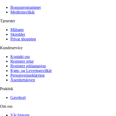
Alle artikler
Alle artikler
Klær
Klær
Bonusprogrammet
Reise
Reise
Medlemsvilkår
Informasjon
Informasjon
Tilbehør
Tilbehør
Tjenester
Tips og triks
Tips og triks
Målsøm
Målsøm
Lukk
Skredder
Privat shopping
Lukk
Kundeservice
Kontakt oss
Registrer retur
Registrer reklamasjon
Kjøp- og Leveringsvilkår
Personvernseklæring
Åpenhetsloven
Praktisk
Gavekort
Om oss
Vår historie