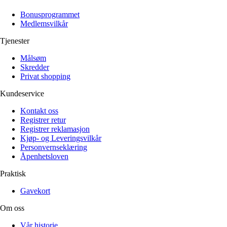
Alle artikler
Alle artikler
Klær
Klær
Bonusprogrammet
Reise
Reise
Medlemsvilkår
Informasjon
Informasjon
Tilbehør
Tilbehør
Tjenester
Tips og triks
Tips og triks
Målsøm
Målsøm
Lukk
Skredder
Privat shopping
Lukk
Kundeservice
Kontakt oss
Registrer retur
Registrer reklamasjon
Kjøp- og Leveringsvilkår
Personvernseklæring
Åpenhetsloven
Praktisk
Gavekort
Om oss
Vår historie