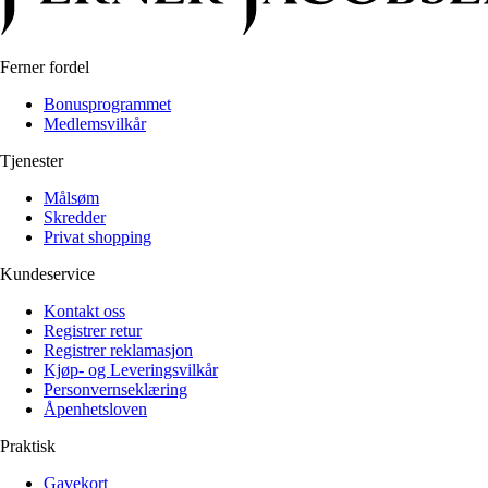
Alle artikler
Alle artikler
Klær
Klær
Reise
Reise
Informasjon
Informasjon
Ferner fordel
Tilbehør
Tilbehør
Tips og triks
Bonusprogrammet
Tips og triks
Medlemsvilkår
Målsøm
Lukk
Tjenester
Lukk
Målsøm
Skredder
Privat shopping
Kundeservice
Kontakt oss
Registrer retur
Registrer reklamasjon
Kjøp- og Leveringsvilkår
Personvernseklæring
Åpenhetsloven
Praktisk
Gavekort