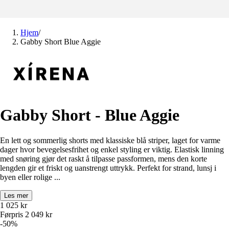
Hjem
/
Gabby Short Blue Aggie
Gabby Short - Blue Aggie
En lett og sommerlig shorts med klassiske blå striper, laget for varme
dager hvor bevegelsesfrihet og enkel styling er viktig. Elastisk linning
med snøring gjør det raskt å tilpasse passformen, mens den korte
lengden gir et friskt og uanstrengt uttrykk. Perfekt for strand, lunsj i
byen eller rolige ...
Les mer
1 025
kr
Førpris
2 049
kr
-
50
%