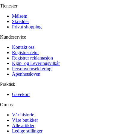
Tjenester
Målsøm
Skredder
Privat shopping
Kundeservice
Kontakt oss
Registrer retur
Registrer reklamasjon
Kjøp- og Leveringsvilkår
Personvernseklæring
Åpenhetsloven
Praktisk
Gavekort
Om oss
Vår historie
Våre butikker
Alle artikler
Ledige stillinger