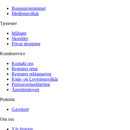
Alle artikler
Alle artikler
Klær
Klær
Bonusprogrammet
Reise
Reise
Medlemsvilkår
Informasjon
Informasjon
Tilbehør
Tilbehør
Tjenester
Tips og triks
Tips og triks
Målsøm
Målsøm
Lukk
Skredder
Privat shopping
Lukk
Kundeservice
Kontakt oss
Registrer retur
Registrer reklamasjon
Kjøp- og Leveringsvilkår
Personvernseklæring
Åpenhetsloven
Praktisk
Gavekort
Om oss
Vår historie