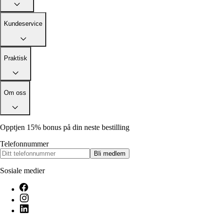
Alle artikler
Alle artikler
Klær
Klær
Reise
Reise
Kundeservice
Informasjon
Informasjon
Tilbehør
Tilbehør
Tips og triks
Tips og triks
Målsøm
Praktisk
Lukk
Lukk
Om oss
Opptjen 15% bonus på din neste bestilling
Telefonnummer
Bli medlem
Sosiale medier