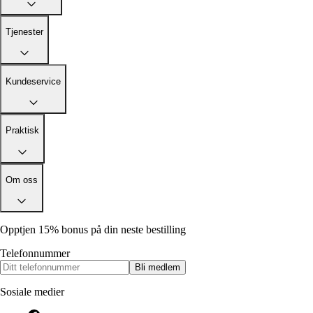
Alle artikler
Alle artikler
Klær
Klær
Reise
Reise
Tjenester
Informasjon
Informasjon
Tilbehør
Tilbehør
Tips og triks
Tips og triks
Målsøm
Kundeservice
Lukk
Lukk
Praktisk
Om oss
Opptjen 15% bonus på din neste bestilling
Telefonnummer
Bli medlem
Sosiale medier