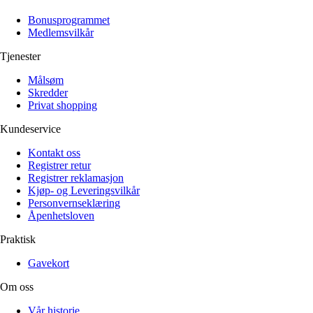
Alle artikler
Alle artikler
Klær
Klær
Bonusprogrammet
Reise
Reise
Medlemsvilkår
Informasjon
Informasjon
Tilbehør
Tilbehør
Tjenester
Tips og triks
Tips og triks
Målsøm
Målsøm
Lukk
Skredder
Privat shopping
Lukk
Kundeservice
Kontakt oss
Registrer retur
Registrer reklamasjon
Kjøp- og Leveringsvilkår
Personvernseklæring
Åpenhetsloven
Praktisk
Gavekort
Om oss
Vår historie