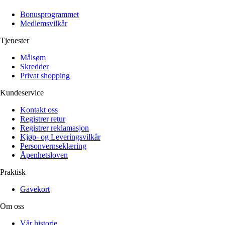
Alle artikler
Alle artikler
Klær
Klær
Bonusprogrammet
Reise
Reise
Medlemsvilkår
Informasjon
Informasjon
Tilbehør
Tilbehør
Tjenester
Tips og triks
Tips og triks
Målsøm
Målsøm
Lukk
Skredder
Privat shopping
Lukk
Kundeservice
Kontakt oss
Registrer retur
Registrer reklamasjon
Kjøp- og Leveringsvilkår
Personvernseklæring
Åpenhetsloven
Praktisk
Gavekort
Om oss
Vår historie