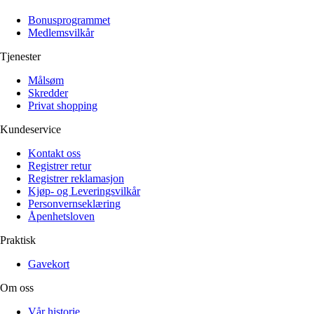
Alle artikler
Alle artikler
Klær
Klær
Bonusprogrammet
Reise
Reise
Medlemsvilkår
Informasjon
Informasjon
Tilbehør
Tilbehør
Tjenester
Tips og triks
Tips og triks
Målsøm
Målsøm
Lukk
Skredder
Privat shopping
Lukk
Kundeservice
Kontakt oss
Registrer retur
Registrer reklamasjon
Kjøp- og Leveringsvilkår
Personvernseklæring
Åpenhetsloven
Praktisk
Gavekort
Om oss
Vår historie