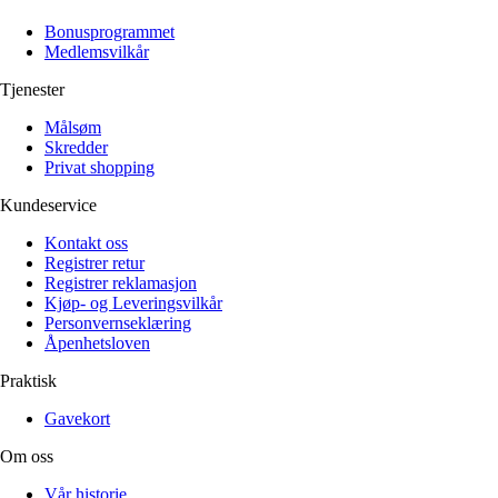
Alle artikler
Alle artikler
Klær
Klær
Bonusprogrammet
Reise
Reise
Medlemsvilkår
Informasjon
Informasjon
Tilbehør
Tilbehør
Tjenester
Tips og triks
Tips og triks
Målsøm
Målsøm
Lukk
Skredder
Privat shopping
Lukk
Kundeservice
Kontakt oss
Registrer retur
Registrer reklamasjon
Kjøp- og Leveringsvilkår
Personvernseklæring
Åpenhetsloven
Praktisk
Gavekort
Om oss
Vår historie