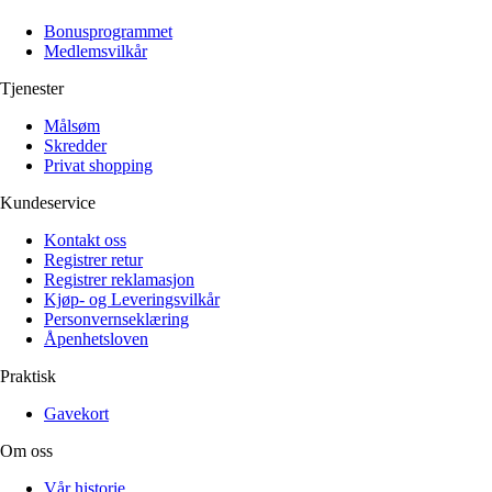
Alle artikler
Alle artikler
Klær
Klær
Bonusprogrammet
Reise
Reise
Medlemsvilkår
Informasjon
Informasjon
Tilbehør
Tilbehør
Tjenester
Tips og triks
Tips og triks
Målsøm
Målsøm
Lukk
Skredder
Privat shopping
Lukk
Kundeservice
Kontakt oss
Registrer retur
Registrer reklamasjon
Kjøp- og Leveringsvilkår
Personvernseklæring
Åpenhetsloven
Praktisk
Gavekort
Om oss
Vår historie