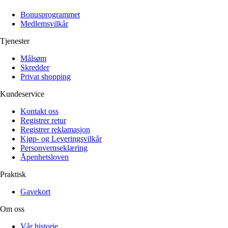
Alle artikler
Alle artikler
Klær
Klær
Bonusprogrammet
Reise
Reise
Medlemsvilkår
Informasjon
Informasjon
Tilbehør
Tilbehør
Tjenester
Tips og triks
Tips og triks
Målsøm
Målsøm
Lukk
Skredder
Privat shopping
Lukk
Kundeservice
Kontakt oss
Registrer retur
Registrer reklamasjon
Kjøp- og Leveringsvilkår
Personvernseklæring
Åpenhetsloven
Praktisk
Gavekort
Om oss
Vår historie