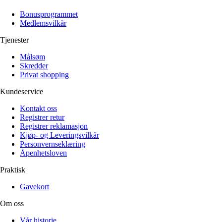
Alle artikler
Alle artikler
Klær
Klær
Bonusprogrammet
Reise
Reise
Medlemsvilkår
Informasjon
Informasjon
Tilbehør
Tilbehør
Tjenester
Tips og triks
Tips og triks
Målsøm
Målsøm
Lukk
Skredder
Privat shopping
Lukk
Kundeservice
Kontakt oss
Registrer retur
Registrer reklamasjon
Kjøp- og Leveringsvilkår
Personvernseklæring
Åpenhetsloven
Praktisk
Gavekort
Om oss
Vår historie