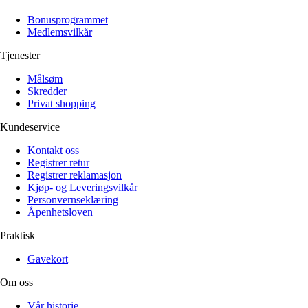
Alle artikler
Alle artikler
Klær
Klær
Bonusprogrammet
Reise
Reise
Medlemsvilkår
Informasjon
Informasjon
Tilbehør
Tilbehør
Tjenester
Tips og triks
Tips og triks
Målsøm
Målsøm
Lukk
Skredder
Privat shopping
Lukk
Kundeservice
Kontakt oss
Registrer retur
Registrer reklamasjon
Kjøp- og Leveringsvilkår
Personvernseklæring
Åpenhetsloven
Praktisk
Gavekort
Om oss
Vår historie