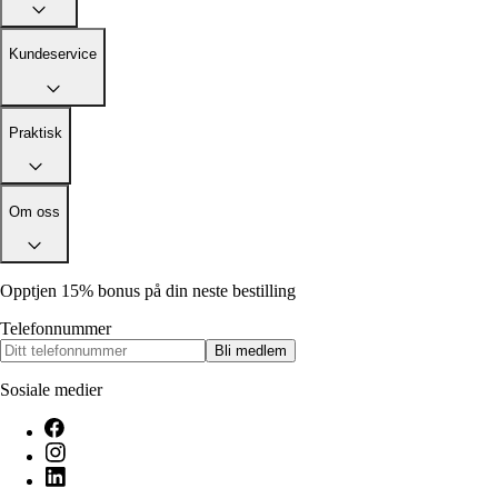
Alle artikler
Alle artikler
Klær
Klær
Reise
Reise
Kundeservice
Informasjon
Informasjon
Tilbehør
Tilbehør
Tips og triks
Tips og triks
Målsøm
Praktisk
Lukk
Lukk
Om oss
Opptjen 15% bonus på din neste bestilling
Telefonnummer
Bli medlem
Sosiale medier