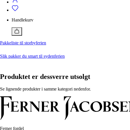
Badetøy
Alle klær
Bukser
Vedlikehold
Badeshorts
Dresser og blazere
Bukser
Vedlikehold av klær og sko
Genser og cardigan
Dresser og blazere
Handlekurv
Jakker
Genser og cardigan
Ferner Edit
Jente 2-12 år
Gutt 2-12 år
Jumpsuit
Jakker
Alle artikler
Kjole
Pique
Pakkeliste til storbyferien
Slik behandler og vedlikeholder du skinnvesker
Pyjamas og morgenkåpe
Pyjamas og morgenkåpe
Med disse geniale tipsene får du sneakers hvite igjen
Shorts
Shorts
Reparere ødelagte klær? Så enkelt kan du gjøre det
Skjørt
Singlet
Slik pakker du smart til sydenferien
Skjorte og bluse
Skjorter
Lukk
Sko
Sko
Tilbehør
T-skjorte
Produktet er dessverre utsolgt
Topp og t-skjorte
Tilbehør
Undertøy
Undertøy
Vesker og bager
Vesker og bager
Se lignende produkter i samme kategori nedenfor.
Nå
Nå
15 plagg du burde ha i garderoben
Pakkeliste til storbyferien
Jeansguide: Slik finner du riktige jeans for deg
Hva er en smoking?
Ferner edit
Ferner edit
Ferner fordel