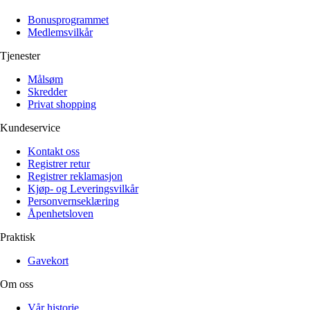
Alle artikler
Alle artikler
Klær
Klær
Bonusprogrammet
Reise
Reise
Medlemsvilkår
Informasjon
Informasjon
Tilbehør
Tilbehør
Tjenester
Tips og triks
Tips og triks
Målsøm
Målsøm
Lukk
Skredder
Privat shopping
Lukk
Kundeservice
Kontakt oss
Registrer retur
Registrer reklamasjon
Kjøp- og Leveringsvilkår
Personvernseklæring
Åpenhetsloven
Praktisk
Gavekort
Om oss
Vår historie