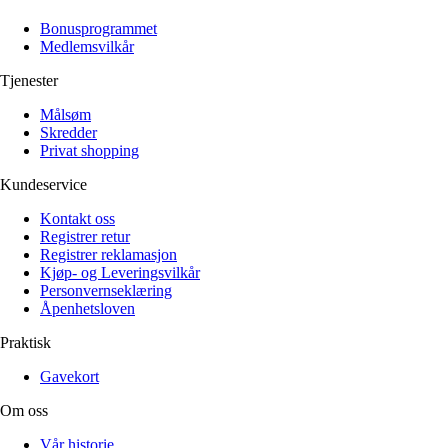
Alle artikler
Alle artikler
Klær
Klær
Bonusprogrammet
Reise
Reise
Medlemsvilkår
Informasjon
Informasjon
Tilbehør
Tilbehør
Tjenester
Tips og triks
Tips og triks
Målsøm
Målsøm
Lukk
Skredder
Privat shopping
Lukk
Kundeservice
Kontakt oss
Registrer retur
Registrer reklamasjon
Kjøp- og Leveringsvilkår
Personvernseklæring
Åpenhetsloven
Praktisk
Gavekort
Om oss
Vår historie