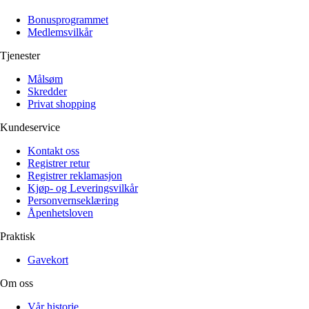
Alle artikler
Alle artikler
Klær
Klær
Bonusprogrammet
Reise
Reise
Medlemsvilkår
Informasjon
Informasjon
Tilbehør
Tilbehør
Tjenester
Tips og triks
Tips og triks
Målsøm
Målsøm
Lukk
Skredder
Privat shopping
Lukk
Kundeservice
Kontakt oss
Registrer retur
Registrer reklamasjon
Kjøp- og Leveringsvilkår
Personvernseklæring
Åpenhetsloven
Praktisk
Gavekort
Om oss
Vår historie