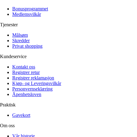
Alle artikler
Alle artikler
Klær
Klær
Bonusprogrammet
Reise
Reise
Medlemsvilkår
Informasjon
Informasjon
Tilbehør
Tilbehør
Tjenester
Tips og triks
Tips og triks
Målsøm
Målsøm
Lukk
Skredder
Privat shopping
Lukk
Kundeservice
Kontakt oss
Registrer retur
Registrer reklamasjon
Kjøp- og Leveringsvilkår
Personvernseklæring
Åpenhetsloven
Praktisk
Gavekort
Om oss
Vår historie