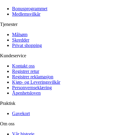
Alle artikler
Alle artikler
Klær
Klær
Bonusprogrammet
Reise
Reise
Medlemsvilkår
Informasjon
Informasjon
Tilbehør
Tilbehør
Tjenester
Tips og triks
Tips og triks
Målsøm
Målsøm
Lukk
Skredder
Privat shopping
Lukk
Kundeservice
Kontakt oss
Registrer retur
Registrer reklamasjon
Kjøp- og Leveringsvilkår
Personvernseklæring
Åpenhetsloven
Praktisk
Gavekort
Om oss
Vår historie