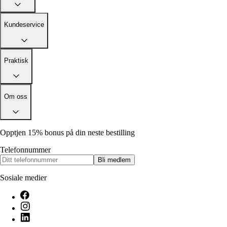
Alle artikler
Alle artikler
Klær
Klær
Reise
Reise
Kundeservice
Informasjon
Informasjon
Tilbehør
Tilbehør
Tips og triks
Tips og triks
Målsøm
Praktisk
Lukk
Lukk
Om oss
Opptjen 15% bonus på din neste bestilling
Telefonnummer
Bli medlem
Sosiale medier