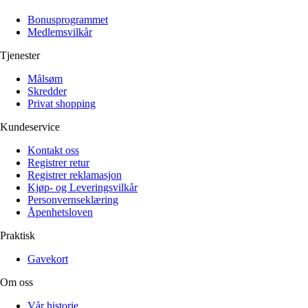
Alle artikler
Alle artikler
Klær
Klær
Bonusprogrammet
Reise
Reise
Medlemsvilkår
Informasjon
Informasjon
Tilbehør
Tilbehør
Tjenester
Tips og triks
Tips og triks
Målsøm
Målsøm
Lukk
Skredder
Privat shopping
Lukk
Kundeservice
Kontakt oss
Registrer retur
Registrer reklamasjon
Kjøp- og Leveringsvilkår
Personvernseklæring
Åpenhetsloven
Praktisk
Gavekort
Om oss
Vår historie