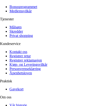
Alle artikler
Alle artikler
Klær
Klær
Bonusprogrammet
Reise
Reise
Medlemsvilkår
Informasjon
Informasjon
Tilbehør
Tilbehør
Tjenester
Tips og triks
Tips og triks
Målsøm
Målsøm
Lukk
Skredder
Privat shopping
Lukk
Kundeservice
Kontakt oss
Registrer retur
Registrer reklamasjon
Kjøp- og Leveringsvilkår
Personvernseklæring
Åpenhetsloven
Praktisk
Gavekort
Om oss
Vår historie