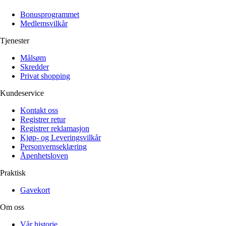
Alle artikler
Alle artikler
Klær
Klær
Bonusprogrammet
Reise
Reise
Medlemsvilkår
Informasjon
Informasjon
Tilbehør
Tilbehør
Tjenester
Tips og triks
Tips og triks
Målsøm
Målsøm
Lukk
Skredder
Privat shopping
Lukk
Kundeservice
Kontakt oss
Registrer retur
Registrer reklamasjon
Kjøp- og Leveringsvilkår
Personvernseklæring
Åpenhetsloven
Praktisk
Gavekort
Om oss
Vår historie