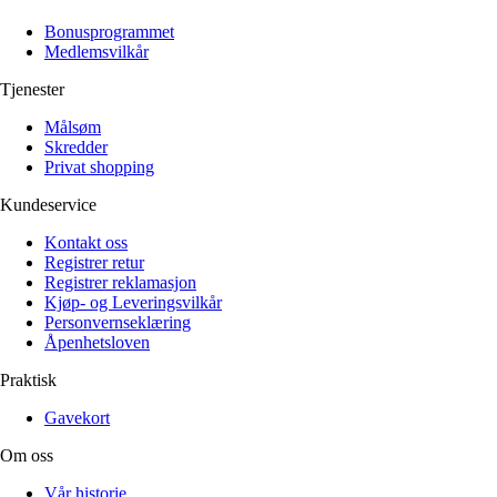
Alle artikler
Alle artikler
Klær
Klær
Bonusprogrammet
Reise
Reise
Medlemsvilkår
Informasjon
Informasjon
Tilbehør
Tilbehør
Tjenester
Tips og triks
Tips og triks
Målsøm
Målsøm
Lukk
Skredder
Privat shopping
Lukk
Kundeservice
Kontakt oss
Registrer retur
Registrer reklamasjon
Kjøp- og Leveringsvilkår
Personvernseklæring
Åpenhetsloven
Praktisk
Gavekort
Om oss
Vår historie