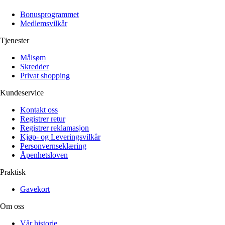
Alle artikler
Alle artikler
Klær
Klær
Bonusprogrammet
Reise
Reise
Medlemsvilkår
Informasjon
Informasjon
Tilbehør
Tilbehør
Tjenester
Tips og triks
Tips og triks
Målsøm
Målsøm
Lukk
Skredder
Privat shopping
Lukk
Kundeservice
Kontakt oss
Registrer retur
Registrer reklamasjon
Kjøp- og Leveringsvilkår
Personvernseklæring
Åpenhetsloven
Praktisk
Gavekort
Om oss
Vår historie