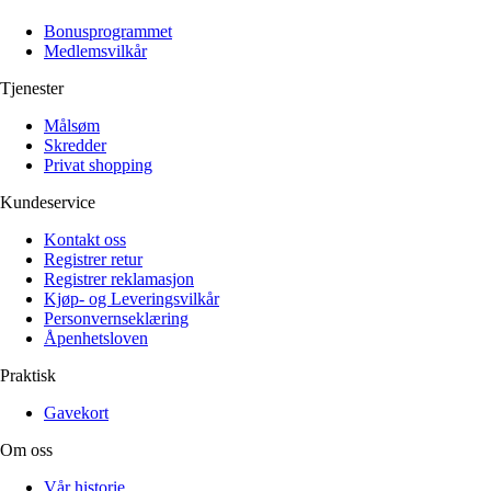
Alle artikler
Alle artikler
Klær
Klær
Bonusprogrammet
Reise
Reise
Medlemsvilkår
Informasjon
Informasjon
Tilbehør
Tilbehør
Tjenester
Tips og triks
Tips og triks
Målsøm
Målsøm
Lukk
Skredder
Privat shopping
Lukk
Kundeservice
Kontakt oss
Registrer retur
Registrer reklamasjon
Kjøp- og Leveringsvilkår
Personvernseklæring
Åpenhetsloven
Praktisk
Gavekort
Om oss
Vår historie