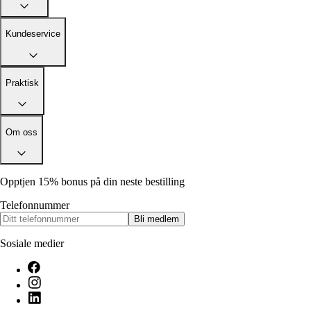
Alle artikler
Alle artikler
Klær
Klær
Reise
Reise
Kundeservice
Informasjon
Informasjon
Tilbehør
Tilbehør
Tips og triks
Tips og triks
Målsøm
Praktisk
Lukk
Lukk
Om oss
Opptjen 15% bonus på din neste bestilling
Telefonnummer
Bli medlem
Sosiale medier