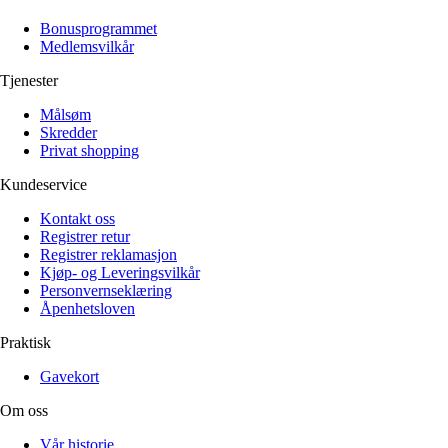
Alle artikler
Alle artikler
Klær
Klær
Bonusprogrammet
Reise
Reise
Medlemsvilkår
Informasjon
Informasjon
Tilbehør
Tilbehør
Tjenester
Tips og triks
Tips og triks
Målsøm
Målsøm
Lukk
Skredder
Privat shopping
Lukk
Kundeservice
Kontakt oss
Registrer retur
Registrer reklamasjon
Kjøp- og Leveringsvilkår
Personvernseklæring
Åpenhetsloven
Praktisk
Gavekort
Om oss
Vår historie