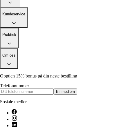
Alle artikler
Alle artikler
Klær
Klær
Reise
Reise
Kundeservice
Informasjon
Informasjon
Tilbehør
Tilbehør
Tips og triks
Tips og triks
Målsøm
Praktisk
Lukk
Lukk
Om oss
Opptjen 15% bonus på din neste bestilling
Telefonnummer
Bli medlem
Sosiale medier