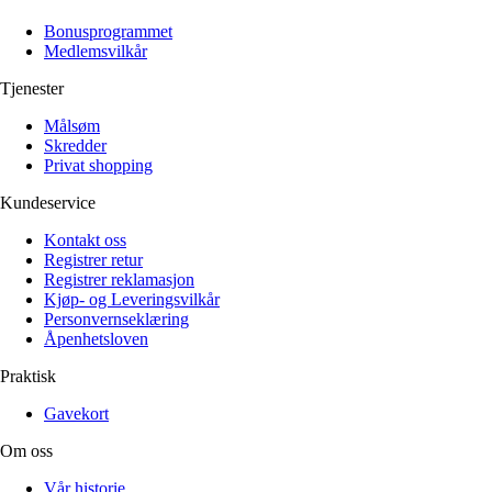
Alle artikler
Alle artikler
Klær
Klær
Bonusprogrammet
Reise
Reise
Medlemsvilkår
Informasjon
Informasjon
Tilbehør
Tilbehør
Tjenester
Tips og triks
Tips og triks
Målsøm
Målsøm
Lukk
Skredder
Privat shopping
Lukk
Kundeservice
Kontakt oss
Registrer retur
Registrer reklamasjon
Kjøp- og Leveringsvilkår
Personvernseklæring
Åpenhetsloven
Praktisk
Gavekort
Om oss
Vår historie