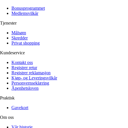
Alle artikler
Alle artikler
Klær
Klær
Bonusprogrammet
Reise
Reise
Medlemsvilkår
Informasjon
Informasjon
Tilbehør
Tilbehør
Tjenester
Tips og triks
Tips og triks
Målsøm
Målsøm
Lukk
Skredder
Privat shopping
Lukk
Kundeservice
Kontakt oss
Registrer retur
Registrer reklamasjon
Kjøp- og Leveringsvilkår
Personvernseklæring
Åpenhetsloven
Praktisk
Gavekort
Om oss
Vår historie