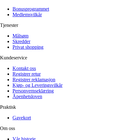
Alle artikler
Alle artikler
Klær
Klær
Bonusprogrammet
Reise
Reise
Medlemsvilkår
Informasjon
Informasjon
Tilbehør
Tilbehør
Tjenester
Tips og triks
Tips og triks
Målsøm
Målsøm
Lukk
Skredder
Privat shopping
Lukk
Kundeservice
Kontakt oss
Registrer retur
Registrer reklamasjon
Kjøp- og Leveringsvilkår
Personvernseklæring
Åpenhetsloven
Praktisk
Gavekort
Om oss
Vår historie