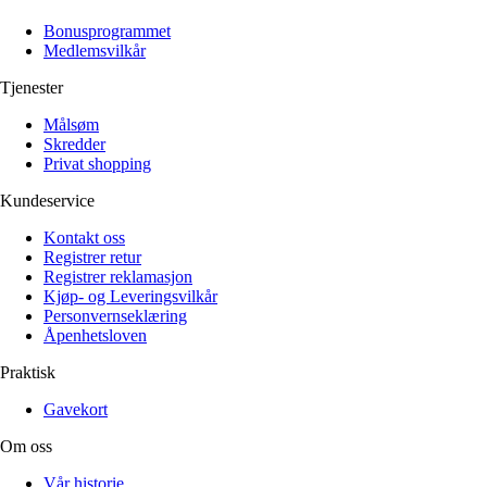
Alle artikler
Alle artikler
Klær
Klær
Bonusprogrammet
Reise
Reise
Medlemsvilkår
Informasjon
Informasjon
Tilbehør
Tilbehør
Tjenester
Tips og triks
Tips og triks
Målsøm
Målsøm
Lukk
Skredder
Privat shopping
Lukk
Kundeservice
Kontakt oss
Registrer retur
Registrer reklamasjon
Kjøp- og Leveringsvilkår
Personvernseklæring
Åpenhetsloven
Praktisk
Gavekort
Om oss
Vår historie