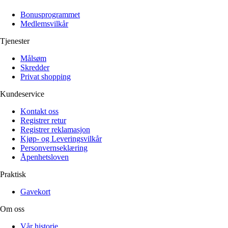
Alle artikler
Alle artikler
Klær
Klær
Bonusprogrammet
Reise
Reise
Medlemsvilkår
Informasjon
Informasjon
Tilbehør
Tilbehør
Tjenester
Tips og triks
Tips og triks
Målsøm
Målsøm
Lukk
Skredder
Privat shopping
Lukk
Kundeservice
Kontakt oss
Registrer retur
Registrer reklamasjon
Kjøp- og Leveringsvilkår
Personvernseklæring
Åpenhetsloven
Praktisk
Gavekort
Om oss
Vår historie