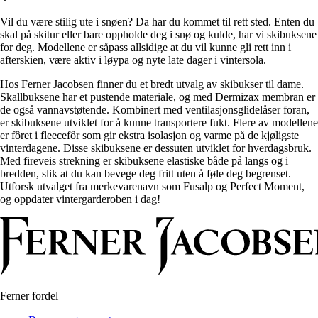
Alle artikler
Alle artikler
Klær
Klær
Vil du være stilig ute i snøen? Da har du kommet til rett sted. Enten du
Reise
Reise
skal på skitur eller bare oppholde deg i snø og kulde, har vi skibuksene
Informasjon
Informasjon
for deg. Modellene er såpass allsidige at du vil kunne gli rett inn i
Tilbehør
Tilbehør
afterskien, være aktiv i løypa og nyte late dager i vintersola.
Tips og triks
Tips og triks
Målsøm
Hos Ferner Jacobsen finner du et bredt utvalg av skibukser til dame.
Lukk
Skallbuksene har et pustende materiale, og med Dermizax membran er
Lukk
de også vannavstøtende. Kombinert med ventilasjonsglidelåser foran,
er skibuksene utviklet for å kunne transportere fukt. Flere av modellene
er fôret i fleecefôr som gir ekstra isolasjon og varme på de kjøligste
vinterdagene. Disse skibuksene er dessuten utviklet for hverdagsbruk.
Med fireveis strekning er skibuksene elastiske både på langs og i
bredden, slik at du kan bevege deg fritt uten å føle deg begrenset.
Utforsk utvalget fra merkevarenavn som Fusalp og Perfect Moment,
og oppdater vintergarderoben i dag!
Ferner fordel