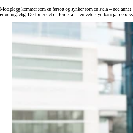
Alle artikler
Alle artikler
Klær
Klær
Moteplagg kommer som en farsott og synker som en stein – noe annet
Reise
Reise
er uunngåelig. Derfor er det en fordel å ha en velutstyrt basisgarderobe.
Informasjon
Informasjon
Tilbehør
Tilbehør
Tips og triks
Tips og triks
Målsøm
Lukk
Lukk