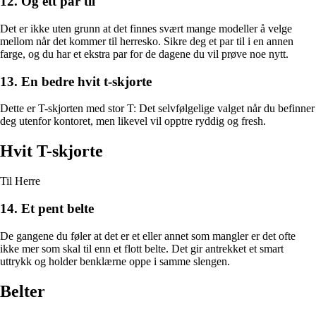
12. Og ett par til
Det er ikke uten grunn at det finnes svært mange modeller å velge
mellom når det kommer til herresko. Sikre deg et par til i en annen
farge, og du har et ekstra par for de dagene du vil prøve noe nytt.
13. En bedre hvit t-skjorte
Dette er T-skjorten med stor T: Det selvfølgelige valget når du befinner
deg utenfor kontoret, men likevel vil opptre ryddig og fresh.
Hvit T-skjorte
Til Herre
14. Et pent belte
De gangene du føler at det er et eller annet som mangler er det ofte
ikke mer som skal til enn et flott belte. Det gir antrekket et smart
uttrykk og holder benklærne oppe i samme slengen.
Belter