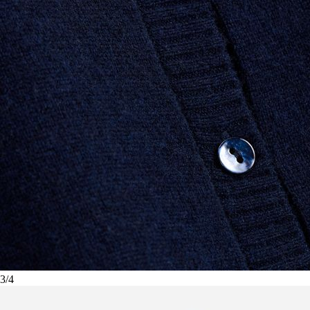
3
/
4