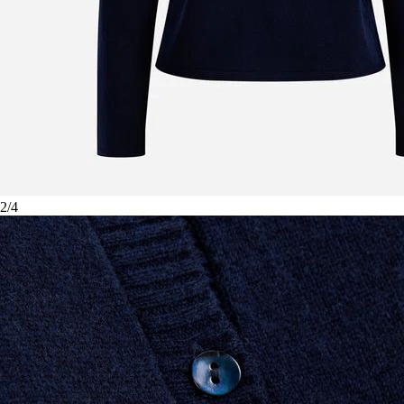
2
/
4