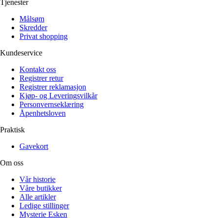
Tjenester
Målsøm
Skredder
Privat shopping
Kundeservice
Kontakt oss
Registrer retur
Registrer reklamasjon
Kjøp- og Leveringsvilkår
Personvernseklæring
Åpenhetsloven
Praktisk
Gavekort
Om oss
Vår historie
Våre butikker
Alle artikler
Ledige stillinger
Mysterie Esken