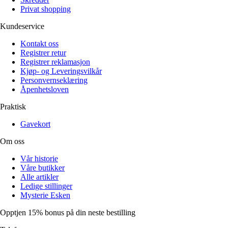
Privat shopping
Kundeservice
Kontakt oss
Registrer retur
Registrer reklamasjon
Kjøp- og Leveringsvilkår
Personvernseklæring
Åpenhetsloven
Praktisk
Gavekort
Om oss
Vår historie
Våre butikker
Alle artikler
Ledige stillinger
Mysterie Esken
Opptjen 15% bonus på din neste bestilling