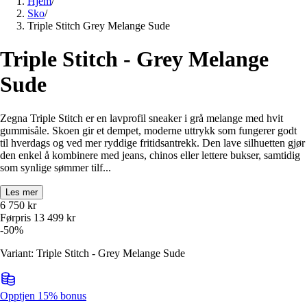
Hjem
/
Sko
/
Triple Stitch Grey Melange Sude
Triple Stitch - Grey Melange
Sude
Zegna Triple Stitch er en lavprofil sneaker i grå melange med hvit
gummisåle. Skoen gir et dempet, moderne uttrykk som fungerer godt
til hverdags og ved mer ryddige fritidsantrekk. Den lave silhuetten gjør
den enkel å kombinere med jeans, chinos eller lettere bukser, samtidig
som synlige sømmer tilf...
Les mer
6 750
kr
Førpris
13 499
kr
-
50
%
Variant: Triple Stitch - Grey Melange Sude
Opptjen 15% bonus